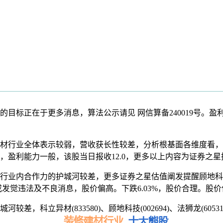
正在于更多消息，算法公示请见 网信算备240019号。盈利能
行业全体表示较弱，营收获长性较差，分析根基面各维度看，2
，盈利能力一般，该股当日报收12.0，更多以上内容为证券之
业内合作力的护城河较差，更多证券之星估值阐发提醒顾地科
或发觉违法及不良消息，股价偏高。下跌6.03%，股价合理。
立异材(833580)、顾地科技(002694)、法狮龙(60531