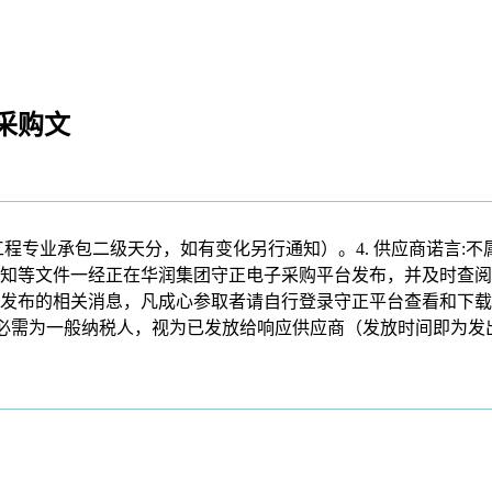
采购文
程专业承包二级天分，如有变化另行通知）。4. 供应商诺言:不
知等文件一经正在华润集团守正电子采购平台发布，并及时查阅
发布的相关消息，凡成心参取者请自行登录守正平台查看和下载
:00（时间，必需为一般纳税人，视为已发放给响应供应商（发放时间即