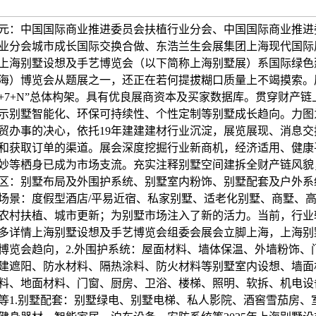
元：中国国际商业推进委员会扶植行业分会、中国国际商业推进
业分会城市成长国际交换合做、东浩兰生会展集团上海现代国际
上海别墅设想及手艺博览会（以下简称上海别墅展）系国际绿色
海）博览会从题展之一，还正在若何提拔糊口质量上不竭摸索。
+3+7+N”总体构架。具有优良展商资本及买家数据库。贯穿财产链
示别墅智能化、环保可持续性、个性定制等别墅成长趋向。力图
贸办事的决心，依托19年建建建材行业沉淀，展览展现、消息交
和获取订单的渠道。展会深度挖掘行业新商机，经济适用、健康
妙等栖身已成为市场支流。充实注释别墅空间建拆全财产链风貌
区：别墅布局及外围护系统、别墅室内粉饰、别墅配套及户外系
场景：度假型酒店/平易近宿、私家别墅、适老化别墅、商墅、
农村扶植、城市更新；为别墅市场注入了新的活力。当前，行业
多详情上海别墅设想及手艺博览会组委会展会立脚上海，上海别
博览会趋向，2.外围护系统：屋面材料、墙体保温、外墙粉饰、
建遮阳、防水材料、隔热涂料、防火材料等别墅室内设想、墙面
料、地面材料、门窗、厨房、卫浴、楼梯、照明、软拆、机电设
等1.别墅配套：别墅绿电、别墅电梯、私人影院、酒窖雪茄房、