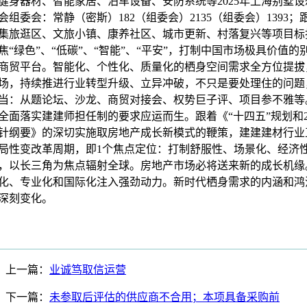
健身器材、智能家居、泊车设备、安防系统等2025年上海别墅设
会组委会：常静（密斯）182（组委会）2135（组委会）1393；
集旅逛区、文旅小镇、康养社区、城市更新、村落复兴等项目标
焦“绿色”、“低碳”、“智能”、“平安”，打制中国市场极具价值的
商贸平台。智能化、个性化、质量化的栖身空间需求全方位提拔
场，持续推进行业转型升级、立异冲破，不只是要处理住的问题
当：从题论坛、沙龙、商贸对接会、权势巨子评、项目参不雅等
全面落实建建师担任制的要求应运而生。跟着《“十四五”规划和20
针纲要》的深切实施取房地产成长新模式的鞭策，建建建材行业
局性变改革周期，即1个焦点定位：打制舒服性、场景化、经济
，以长三角为焦点辐射全球。房地产市场必将送来新的成长机缘
化、专业化和国际化注入强劲动力。新时代栖身需求的内涵和鸿
深刻变化。
上一篇：
业诚笃取信运营
下一篇：
未参取后评估的供应商不合用；本项具备采购前