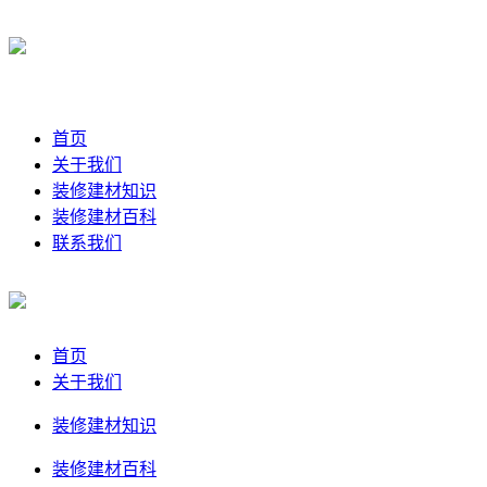
首页
关于我们
装修建材知识
装修建材百科
联系我们
首页
关于我们
装修建材知识
装修建材百科