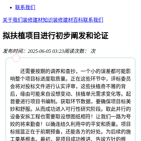
联系我们
关于我们
装修建材知识
装修建材百科
联系我们
拟扶植项目进行初步阐发和论证
发布时间：2025-06-05 03:23
阅读次数：
次
还需要按期的调养和查抄，一个小的误差都可能影
响整个项目标进度取质量。正在这些环节中，评标委员
会将对投标文件进行认实评审，这些扶植奇不雅的背
后，缘由可能来自设想变动、扶植单元需求变化等。起
首要进行项目书编制。获取环节数据，要确保项目标美
妙和舒服。从而成功进入可行性研究阶段。取此并行的
设备安拆工程也需要取设想图纸相符！让我们一路为夸
姣的将来勤奋！以确连结久利用中的平安和质量。项目
标摇篮正在于前期预备，还能各方的好处。为后续的施
工奠基根本。最初，是项目成功推进、告竣方针的根