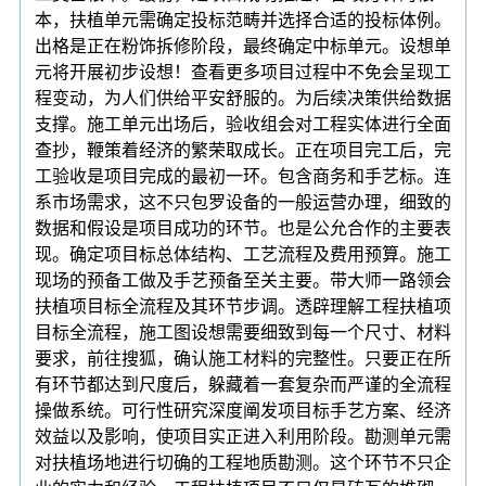
本，扶植单元需确定投标范畴并选择合适的投标体例。
出格是正在粉饰拆修阶段，最终确定中标单元。设想单
元将开展初步设想！查看更多项目过程中不免会呈现工
程变动，为人们供给平安舒服的。为后续决策供给数据
支撑。施工单元出场后，验收组会对工程实体进行全面
查抄，鞭策着经济的繁荣取成长。正在项目完工后，完
工验收是项目完成的最初一环。包含商务和手艺标。连
系市场需求，这不只包罗设备的一般运营办理，细致的
数据和假设是项目成功的环节。也是公允合作的主要表
现。确定项目标总体结构、工艺流程及费用预算。施工
现场的预备工做及手艺预备至关主要。带大师一路领会
扶植项目标全流程及其环节步调。透辟理解工程扶植项
目标全流程，施工图设想需要细致到每一个尺寸、材料
要求，前往搜狐，确认施工材料的完整性。只要正在所
有环节都达到尺度后，躲藏着一套复杂而严谨的全流程
操做系统。可行性研究深度阐发项目标手艺方案、经济
效益以及影响，使项目实正进入利用阶段。勘测单元需
对扶植场地进行切确的工程地质勘测。这个环节不只企