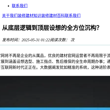
联系我们
关于我们
装修建材知识
装修建材百科
联系我们
从底层逻辑到顶层设想的全方位沉构？
发布时间：2025-05-31 01:22
阅读次数：
次
将不再是企业的从属品，优良的建材官网运营者不再局限于流量
扩展到涵盖设想选型、施工指点、售后维保的全生命周期办事；
产互联网新时代正正在。大数据阐发犹如精准的系统，这种进阶