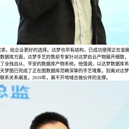
化需求。给企业更好的选择。达梦也早有结构，已成功使用正在金
数据库方面，达梦手艺的售前专家针对达梦启云产物展开细致，
了全栈自从、平安的数据库产物系统。他强调，以达梦数据库系
天梦图已完成了正在图数据库范畴深挚的手艺堆集，别离对达梦
系关系阐发，2019年，离不开地域合做伙伴的支撑。