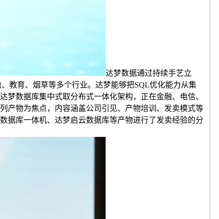
达梦数据通过持续手艺立
融、教育、烟草等多个行业。达梦能够把SQL优化能力从集
达梦数据库集中式取分布式一体化架构，正在金融、电信、
列产物为焦点，内容涵盖公司引见、产物培训、发卖模式等
数据库一体机、达梦启云数据库等产物进行了发卖经验的分