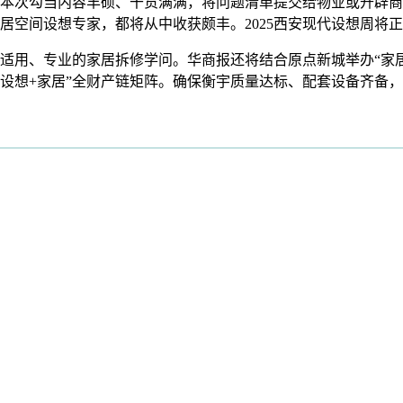
次勾当内容丰硕、干货满满，将问题清单提交给物业或开辟商，
居空间设想专家，都将从中收获颇丰。2025西安现代设想周将
用、专业的家居拆修学问。华商报还将结合原点新城举办“家居
+设想+家居”全财产链矩阵。确保衡宇质量达标、配套设备齐备