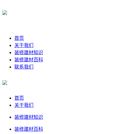
首页
关于我们
装修建材知识
装修建材百科
联系我们
首页
关于我们
装修建材知识
装修建材百科