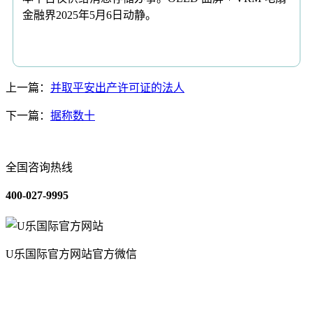
金融界2025年5月6日动静。
上一篇：
并取平安出产许可证的法人
下一篇：
据称数十
全国咨询热线
400-027-9995
U乐国际官方网站官方微信
关于我们
装修建材知识