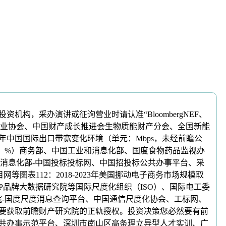
，采办演讲或征询营业时请认准“BloombergNEF、
行业协会、中国财产成长推进会生物质能财产分会、全国新能
3年中国国际出口带宽变化环境（单元：Mbps，未经前瞻公
（单元：%）商务部、中国工业和消息化部、国度食物药品监视办
消息化部-中国投标投标网、中国招投标公共办事平台、采
表112：2018-2023年美国挪动电子商务市场规模取
品牌大数据研究院等国际尺度化组织（ISO）、国际电工委
院-国度尺度消息查询平台、中国通信尺度化协会、工标网、
要获取前瞻财产研究院的正轨授权。投资决策您必然要有前
共办事示范平台、深圳市南山区高条理立异型人才实训、广