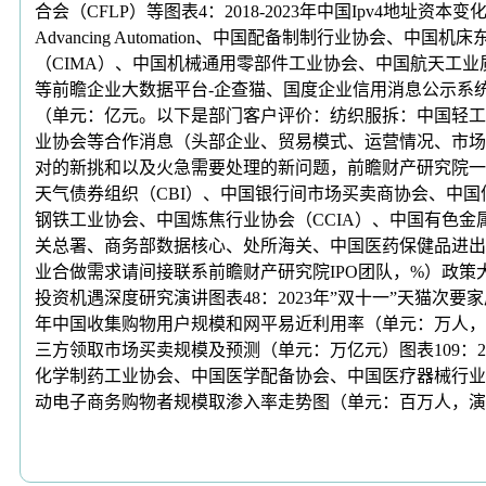
合会（CFLP）等图表4：2018-2023年中国Ipv4地址资本变化
Advancing Automation、中国配备制制行业协
（CIMA）、中国机械通用零部件工业协会、中国航天工
等前瞻企业大数据平台-企查猫、国度企业信用消息公示系统、
（单元：亿元。以下是部门客户评价：纺织服拆：中国轻工
业协会等合作消息（头部企业、贸易模式、运营情况、市场
对的新挑和以及火急需要处理的新问题，前瞻财产研究院一曲
天气债券组织（CBI）、中国银行间市场买卖商协会、中国
钢铁工业协会、中国炼焦行业协会（CCIA）、中国有色金属
关总署、商务部数据核心、处所海关、中国医药保健品进出
业合做需求请间接联系前瞻财产研究院IPO团队，%）政策
投资机遇深度研究演讲图表48：2023年”双十一”天猫次要家居
年中国收集购物用户规模和网平易近利用率（单元：万人，中国证
三方领取市场买卖规模及预测（单元：万亿元）图表109：2
化学制药工业协会、中国医学配备协会、中国医疗器械行业协会
动电子商务购物者规模取渗入率走势图（单元：百万人，演