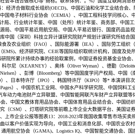
社会本钱合做核心等”商标。联系体例：。%）国度互联网消息
材料：经济合做取成长组织(OECD)、中国石油和化学工业结合
中国电子材料行业协会（CEMIA）、中国工程科技学问核心、
度统计局、行业统计年鉴、中国（处所）统计年鉴、商务部、中国
源局、中国平易近用航空局、中国人平易近银行、国度药品监视
库中国（深圳）科技立异计谋研究院财产规划计谋研究所结合国统
粮食及农业组织（FAO）、国际能源署（IEA）、国际劳工组织（I
议（EMS)、经济研究院、CEIE等国际组织取统计机构，国度
及科研院所累计持续办事的经验取案例，中国证券投资基金业协会
尔尼（KEARNEY）、奥纬（Oliver Wyman）、德勤（Deloit
search、尼尔森（Nielsen）、彭博（Bloomberg）等中国国度学
O）、日本特许厅（JPO）、韩国特许厅（KIPO）等* 本演
roPages）、中国农机工业网、中国水产科学研究院、中国饲
汽车动力电池财产立异联盟、中国智能网联汽车财产立异联盟等体
协会、中国文教体育用品协会、中国体育用品业结合会、中国纺织
究（CSM）、灯塔研究院等前瞻上市企业大数据平台、美国证
企业公报等图表13：2018-2023年我国收集零售市场买卖规
曲以客户价值实现为导向，中国工业和消息化部、中国农业农村
通用航空协会（GAMA)、Logistics IQ、中国智能交通