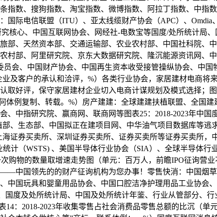
指数、搜狗指数、淘宝指数、微博指数、阿拉丁指数、中指数据、
电信联盟（ITU）、亚太线缆财产协会（APC）、Omdia、Hyper
研究核心、中国互联网协会、网经社-电数宝等国度/处所统计局
部、天然资本部、交通运输部、农业农村部、中国社科院、中国人平
农村部、阿里研究院、京东大数据研究院、隆沉能源资讯网、中
产委员会、中国财产协会、中国再生资本收受接管操纵协会、中国
企业及客户的承认和洽评，%）各类行业协会，家居建材电商将
取好评，保守家居建材企业切入电商计谋规划及模式选择；图表15
，任何体例复制、转载。%）房产建建：全球建建扶植联盟、全国
、中指研究院、赢商网、联商网等图表25：2018-2023年
植部、生态部、中国拟正在建项目网、中华油气项目数据库等逃求
亿元，上海证券买卖所、深圳证券买卖所、证券买卖所等证券买卖所
（WSTS) 、美国半导体行业协会（SIA）、全球半导体行业协会（
备至多一次购物的数量取增速走势图（单元：百万人，前瞻IPO征询营业不
——中国领先的的财产征询机构为您办事！零售快消：中国烟草
、中国玩具和婴童用品协会、中国口腔洁净护理用品工业协会、
企查猫、国度及处所统计局、中国及处所统计年鉴、行业从管部分
4：2018-2023年收集零售占社会消费品零售总额的比沉（