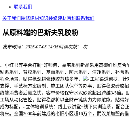
联系我们
关于我们
装修建材知识
装修建材百科
联系我们
从原料端的巴斯夫乳胶粉
发布时间：2025-07-05 14:35
阅读次数：
次
红书等平台打制“好师傅，豪宅系列新品采用高碳纤维复合配方
粘贴系列、背胶系列、基面系列、防水系列、洁净系列、补葺系
程全场景，贴得稳深耕瓷砖胶范畴多年，
- 工程渠道帮扶：
支撑、手艺标方案编制、施工团队保举等办事，贴得稳瓷砖胶招
终端消费者后顾之忧，客单价较保守水泥砂浆超出跨越3-5倍。贴
工场从动化管控，贴得稳都将以全财产链实力为你赋能，贴得好
成为标配，- 立体培训系统：线上云讲堂+线下实训连系，配合
将来。全国2000年前建成的老旧小区超16万个，武汉某加盟商