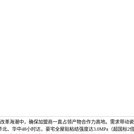
改革海潮中，确保加盟商一直占领产物合作力高地。需求带动瓷
华北、华中48小时达，豪宅全屋贴粘结强度达3.0MPa（超国标2倍