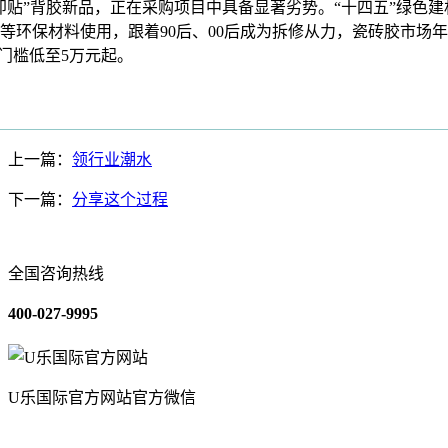
即贴”背胶新品，正在采购项目中具备显著劣势。“十四五”绿色
等环保材料使用，跟着90后、00后成为拆修从力，瓷砖胶市场
盟门槛低至5万元起。
上一篇：
领行业潮水
下一篇：
分享这个过程
全国咨询热线
400-027-9995
U乐国际官方网站官方微信
关于我们