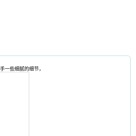
手一些细腻的细节，