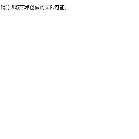
代前进取艺术创做的无限可能。