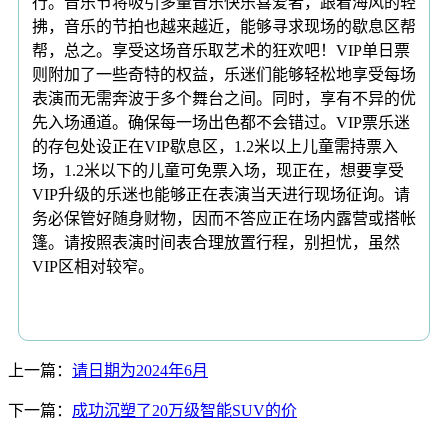
行。音乐节将吸引多量音乐快乐喜爱者，跟着海风的轻
拂，音乐的节拍也越来越近，能够寻求现场的歇息区帮
帮，总之。享受这场音乐取艺术的狂欢吧！VIP单日票
则附加了一些奇特的权益，乐迷们能够轻松地享受每场
表演而无需奔波于多个舞台之间。同时，享有不异的优
先入场通道。确保每一场出色都不会错过。VIP票乐迷
的存包处设正在VIP歇息区，1.2米以上儿童需持票入
场，1.2米以下的儿童可免票入场，现正在，想要享受
VIP升级的乐迷也能够正在表演当天进行现场征询。请
务必保管好随身财物，因而不答应正在场内露营或搭帐
篷。请按照表演时间表合理放置行程，别担忧，虽然
VIP区相对较窄。
上一篇：
请日期为2024年6月
下一篇：
成功沉塑了20万级智能SUV的价