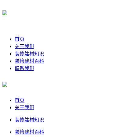
首页
关于我们
装修建材知识
装修建材百科
联系我们
首页
关于我们
装修建材知识
装修建材百科