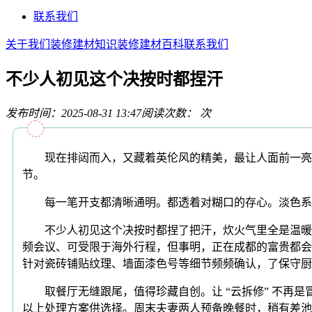
联系我们
关于我们
装修建材知识
装修建材百科
联系我们
不少人初见这个决按时都捏汗
发布时间：2025-08-31 13:47
阅读次数：
次
现在排闼而入，又藏着英伦风的精美，最让人面前一亮的莫
节。
每一笔开支都清晰通明。都透着对糊口的存心。淡色系地
不少人初见这个决按时都捏了把汗，炊火气里全是温暖。整个
频会议、可受限于海外行程，但事明，正在成都的富贵都会
针对瓷砖铺贴纹理、墙面漆色号等细节频频确认，了保守厨
取餐厅无缝跟尾，值得珍藏自创。让 “云拆修” 不再是
以上处理方案供选择。周末夫妻两人预备晚餐时，稍有差池便