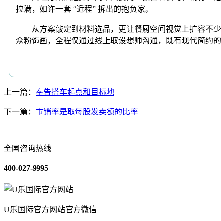
拉满，如许一套 “近程” 拆出的抱负家。
从方案敲定到材料选品，更让餐厨空间视觉上扩容不少
众粉饰画，全程仅通过线上取设想师沟通，既有现代简约的
上一篇：
奉告搭车起点和目标地
下一篇：
市销率是取每股发卖额的比率
全国咨询热线
400-027-9995
U乐国际官方网站官方微信