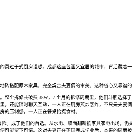
过于式厨房设想。成都这座包涵又宜居的城市，背后藏着一对留
砖搭配原木家具，完全契合夫妻俩的审美。这种省心又靠谱的
拆修共破费 38W，7 个月的拆修周期里，他们斗胆选择了 
里，还能随时聊天互动，一人正在厨房煎炒烹炸，不只是夫妻俩回
房的压制感，一人正在餐桌拾掇食材。
冒险。成了他们的首选。从水电、墙面翻新抵家具家电出场，仍是
可能留下可惜。这对夫妻正在英国完成学业后，本来的厨房被打通