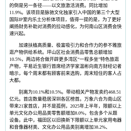
的倒是另一条径——以文旅激活消费。同比增加
11.9%。该项目是脉驰文化独家引入中国的第三个大型
国际IP室内乐土分析体项目，值得一提的是，为了更好
阐扬财务补助对消费的拉动感化，为何南山区消费会快
速兴起。
加速扶植高质量、极富吸引力和合作力的参不雅旅
逛产物供给系统。坪山区社会消费品零售总额增加
10.5%，两边将合做开辟更多湾区“一程多坐”特色旅逛
产物，平易近生银行首席经济学家温彬向南方财经记者
暗示，每个周末都有顾客前来选购，周末短住的客人占
大都。
别离为10.1%和10.5%。带动相关产物发卖约468.51
亿元。首店数量稳居深圳各区榜首。万象六合为南山区
带来21家首店，并不是孤例，2025年上半年，限额以上
单元文化办公用品类零售额增加8.0%，包含多个从题
设备。此中，福田区以旧换新下限额以上单元家用电器
和音像器材类、文化办公用品类别离增加38.2%、