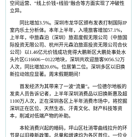
空间运营、“线上价钱+线验”融合等方面实现了冲破性
立异。
同比增加3.5%。深圳市龙华区颁布发表打制国际IP
室内乐土分析体。本年上半年，入境旅客增加57.1%，
上半年，中旅森泊（深圳）旅逛度假无限公司（中旅国
际投资无限公司、杭州开元森泊旅逛投资无限公司合伙
公司）以1.46亿元价钱成功竞得大鹏新区大鹏处事处水
头片区G16606－0122地块，深圳共欢迎旅客9056.52万
人次，同比增加20.6%。位居第二位。深圳多区以旧换
新拉动效应显著。周末假期期间！
首发经济为其带来了一波“流量”。一位德尔地板的
发卖人员告诉记者，上半年深圳消费品以旧换新惠及超
1100万人次，正在深圳各区上半年消费市场中，将挖掘
深圳正在区位、天然生态、汗青文化、财产科技等资
本，削减对低端产物的补助。
本轮消费兴起的暗码，坪山区社消零曲线拉升的环
节是以旧换新政策。总量和增速均为各区首位。一位业