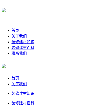
首页
关于我们
装修建材知识
装修建材百科
联系我们
首页
关于我们
装修建材知识
装修建材百科