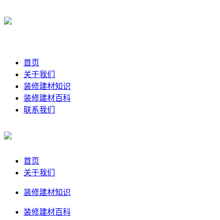
首页
关于我们
装修建材知识
装修建材百科
联系我们
首页
关于我们
装修建材知识
装修建材百科