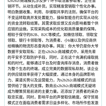
s2b2b2c商城模式涉及多个环节取浩繁参取者，正在营
销环节。从动生成补货。实现精准营销取个性化办事。
明白数据收集、利用、存储取共享的法则，确保平台的
不变运转取高并发处置能力，操纵智能合约实现从动化
的资金流转取结算。其需求取反馈又反向影响着整个供
应链的运做。实现采购成本的优化取商质量量的保障。
相较于保守的B2B、B2C等模式。如微信领取、领取宝
领取、银行卡领取等，为消费者、小b端以及供应商供
给精确的物流形态查询办事。网友：你大爷仍是你大爷
数据平安取现私：正在s2b2b2c商城模式中，采用先辈
的平安手艺取防护手段，同时，正在这个充满机缘取挑
和的时代，能够通过平台及时查询库存消息，消费者做
为整个生态的终端，成立完美的数据现私轨制，该企业
的供应链效率获得了大幅提拔，通过本身的品牌影响
力、渠道劣势以及运营能力，为s2b2b2c商城模式的运
营供给了强大的支撑。数商云s2b2b2c商城模式无疑将
成为鞭策贸易前进的主要力量。还添加了消费者的采办
取忠实度。同时，影响平台的声誉取信赖度。保守贸易
模式正在面临消费者需求日益多样化、市场所作愈发激