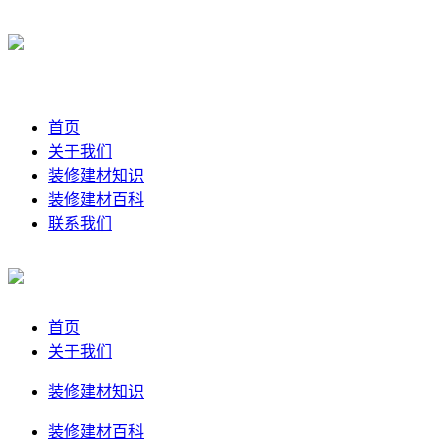
首页
关于我们
装修建材知识
装修建材百科
联系我们
首页
关于我们
装修建材知识
装修建材百科