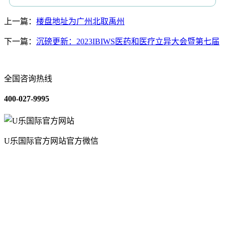
上一篇：
楼盘地址为广州北取禹州
下一篇：
沉磅更新：2023IBIWS医药和医疗立异大会暨第七届
全国咨询热线
400-027-9995
U乐国际官方网站官方微信
关于我们
装修建材知识
装修建材百科
联系我们