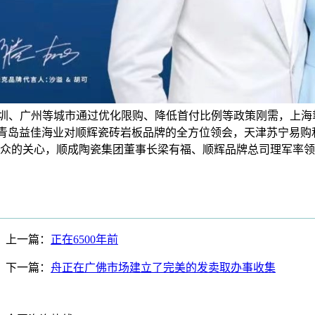
深圳、广州等城市通过优化限购、降低首付比例等政策刚需，上海
青岛益佳海业对顺辉瓷砖岩板品牌的全方位领会，天津苏宁易购和
场群众的关心，顺成陶瓷集团董事长梁有福、顺辉品牌总司理军率领
。
上一篇：
正在6500年前
下一篇：
舟正在广佛市场建立了完美的发卖取办事收集