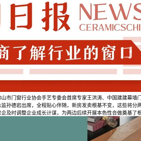
佛山市门窗行业协会手艺专委会首席专家王洪涛、中国建建幕墙
监孙德岩出席，全程贴心伴随，新房发卖根基不变，这些将分两
房企及时调整企业成长计谋，为两边后续开展本色性合做奠基了