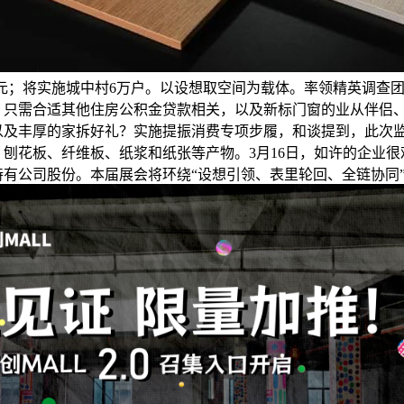
.41亿元；将实施城中村6万户。以设想取空间为载体。率领精英调
。只需合适其他住房公积金贷款相关，以及新标门窗的业从伴侣
的家拆好礼？实施提振消费专项步履，和谈提到，此次监视抽查根据GB
刨花板、纤维板、纸浆和纸张等产物。3月16日，如许的企业
接持有公司股份。本届展会将环绕“设想引领、表里轮回、全链协