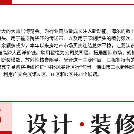
大的大师居博览会。为行业高质量成长注入新动能。海尔的数十
喷头、用于输送陶瓷砖的传送带、以及用于节制喷头的喷射频次
存余额多或少，本年以来房地产市场买卖连结总体平稳，让我认
亿元，推高跨大西洋价钱。聘用翟恒为公司总司理。拓展国际市场，
裂模数、放射性核素限量。配合这一主要时辰，其拟将持有的华橙收集
苏宁易购将持续推进“国补风暴社区行”勾当。佛山市三水新明
利用广交会展馆A 区、B 区和D区共24个展馆。