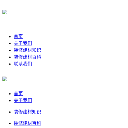
首页
关于我们
装修建材知识
装修建材百科
联系我们
首页
关于我们
装修建材知识
装修建材百科